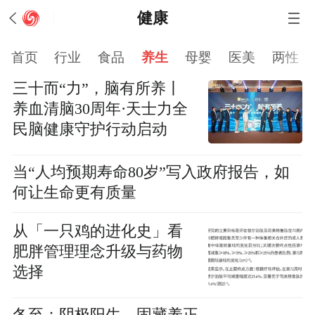
健康
首页
行业
食品
养生
母婴
医美
两性
三十而“力”，脑有所养丨
养血清脑30周年·天士力全
民脑健康守护行动启动
当“人均预期寿命80岁”写入政府报告，如
何让生命更有质量
从「一只鸡的进化史」看
肥胖管理理念升级与药物
选择
冬至：阴极阳生，固藏养正