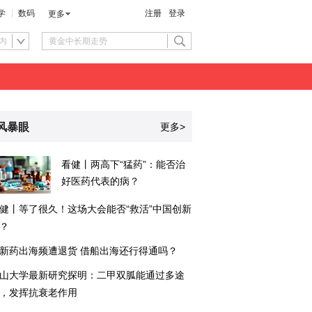
学
数码
注册
登录
更多
内
风暴眼
更多>
看健丨两高下“猛药”：能否治
好医药代表的病？
健丨等了很久！这场大会能否“救活”中国创新
？
新药出海频遭退货 借船出海还行得通吗？
山大学最新研究探明：二甲双胍能通过多途
，发挥抗衰老作用