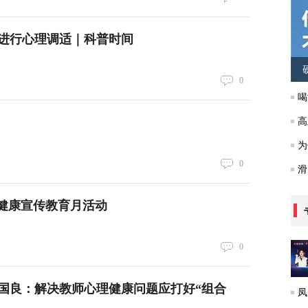
进行心理调适｜科普时间
0
喝
高
为
0
滑
健康宣传教育月活动
0
国良：解决教师心理健康问题应打好“组合
凤