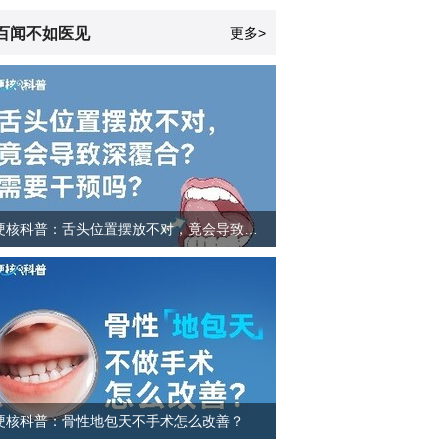
百闻不如医见
更多>
硬核科普：舌头位置摆放不对，竟会导致深覆合？需要干预吗？
硬核科普：骨性地包天不手术怎么改善？