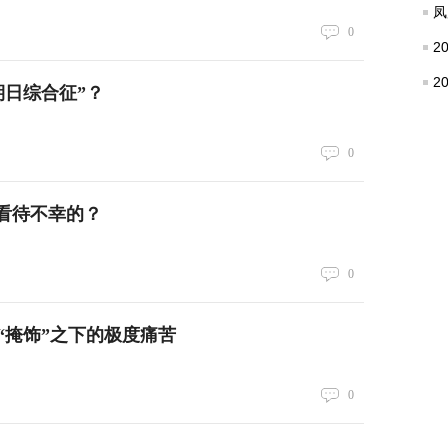
凤
0
2
2
期日综合征”？
0
看待不幸的？
0
“掩饰”之下的极度痛苦
0