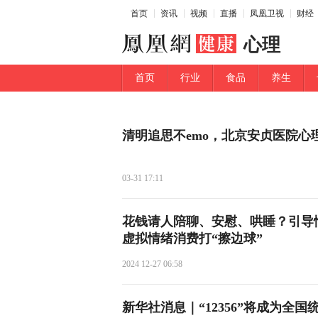
首页
资讯
视频
直播
凤凰卫视
财经
心理
首页
行业
食品
养生
清明追思不emo，北京安贞医院心
03-31 17:11
花钱请人陪聊、安慰、哄睡？引导
虚拟情绪消费打“擦边球”
2024 12-27 06:58
新华社消息｜“12356”将成为全