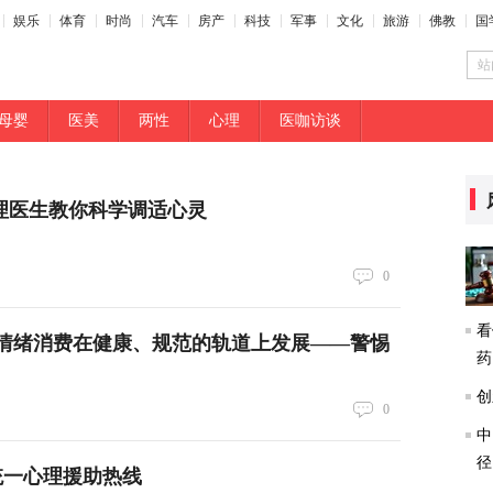
娱乐
体育
时尚
汽车
房产
科技
军事
文化
旅游
佛教
国
站
母婴
医美
两性
心理
医咖访谈
理医生教你科学调适心灵
0
看
情绪消费在健康、规范的轨道上发展——警惕
药
创
0
中
径
国统一心理援助热线