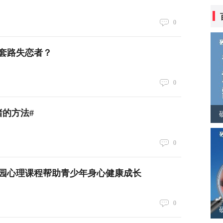
0
套路失恋者？
0
绪的方法#
0
园心理课程帮助青少年身心健康成长
0